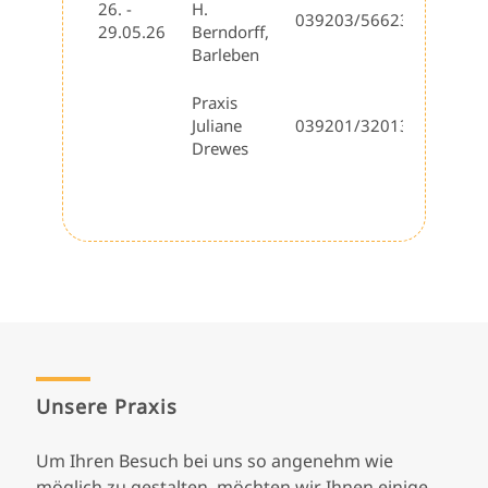
26. -
H.
039203/566231
29.05.26
Berndorff,
Barleben
Praxis
Juliane
039201/320132
Drewes
Unsere Praxis
Um Ihren Besuch bei uns so angenehm wie
möglich zu gestalten, möchten wir Ihnen einige